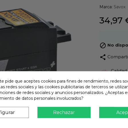
Marca:
Savox
34,97 

No dispo
share
Compart
Calidad
Product
te pide que aceptes cookies para fines de rendimiento, redes soc
Envío R
Las redes sociales y las cookies publicitarias de terceros se utiliza
Envios 
unciones de redes sociales y anuncios personalizados. ¿Aceptas e
amiento de datos personales involucrados?
Pago S
TARJET
igurar
Rechazar
Acep
Atención
Te ate