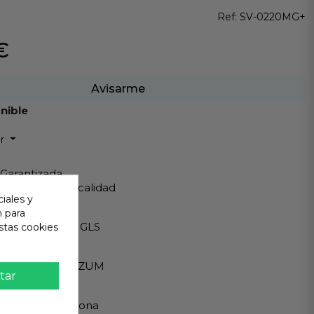
Ref:
SV-0220MG+
€
Avisarme
nible
ir
 Garantizada
os de Máxima calidad
iales y
ápido
n para
Internacionales GLS
stas cookies
eguro
A - PAYPAL - BIZUM
tar
 al cliente
ndemos en persona