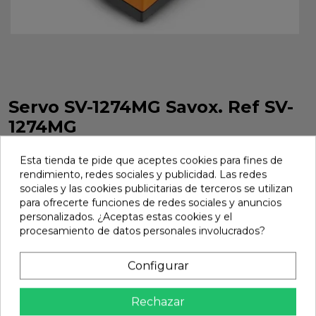
Servo SV-1274MG Savox. Ref SV-
1274MG
Servo SV-1274MG Savox. Ref SV-1274MG
Esta tienda te pide que aceptes cookies para fines de
Marca:
Savox
Ref:
SV-1274MG
rendimiento, redes sociales y publicidad. Las redes
sociales y las cookies publicitarias de terceros se utilizan
79,48 €
para ofrecerte funciones de redes sociales y anuncios
personalizados. ¿Aceptas estas cookies y el
procesamiento de datos personales involucrados?
Añadir
Configurar

En stock
share
Compartir
Rechazar