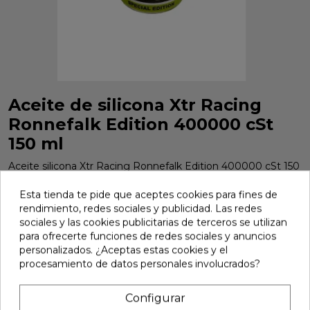
Aceite de silicona Xtr Racing
Ronnefalk Edition 400000 cSt
150 ml
Aceite silicona Xtr Racing Ronnefalk Edition 400000 cSt 150
ml. Ref. SIL-400000RV2B1.
Esta tienda te pide que aceptes cookies para fines de
Marca:
Xtr Racing
Ref:
SIL-400000RV2B1
rendimiento, redes sociales y publicidad. Las redes
sociales y las cookies publicitarias de terceros se utilizan
11,50 €
para ofrecerte funciones de redes sociales y anuncios
personalizados. ¿Aceptas estas cookies y el
procesamiento de datos personales involucrados?
Añadir
Configurar

En stock