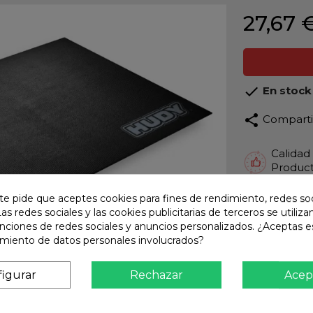
27,67 

En stock
share
Compart
Calidad
Product
Envío R
te pide que aceptes cookies para fines de rendimiento, redes soc
Envios 
Las redes sociales y las cookies publicitarias de terceros se utiliza
unciones de redes sociales y anuncios personalizados. ¿Aceptas e
Pago S
amiento de datos personales involucrados?
TARJET
Atención
igurar
Rechazar
Acep
Te ate