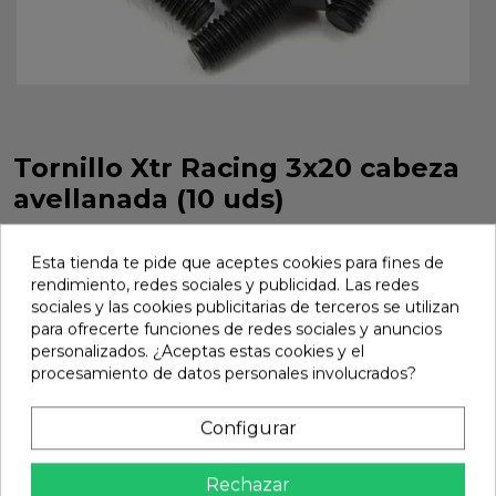
Tornillo Xtr Racing 3x20 cabeza
avellanada (10 uds)
Tornillo Xtr Racing 3x20 cabeza avellanada 10 uds. Ref. TOR-
3X20A.
Esta tienda te pide que aceptes cookies para fines de
rendimiento, redes sociales y publicidad. Las redes
Marca:
Xtr Racing
Ref:
TOR-3X20A
sociales y las cookies publicitarias de terceros se utilizan
para ofrecerte funciones de redes sociales y anuncios
2,09 €
personalizados. ¿Aceptas estas cookies y el
procesamiento de datos personales involucrados?
Añadir
Configurar

En stock
Rechazar
Compartir