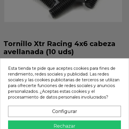
Tornillo Xtr Racing 4x6 cabeza
avellanada (10 uds)
Tornillo Xtr Racing 4x6 cabeza avellanada 10 uds. Ref. TOR-
4X6A.
Esta tienda te pide que aceptes cookies para fines de
rendimiento, redes sociales y publicidad. Las redes
Marca:
Xtr Racing
Ref:
TOR-4X6A
sociales y las cookies publicitarias de terceros se utilizan
para ofrecerte funciones de redes sociales y anuncios
2,09 €
personalizados. ¿Aceptas estas cookies y el
procesamiento de datos personales involucrados?
Añadir
Configurar

En stock
Rechazar
Compartir