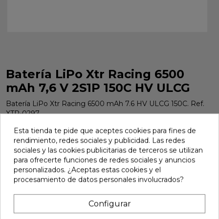
Batería LiPo Xtr Racing 6500
mAh 7,6 V 2S1P 150C HV ULCG
Batería LiPo Xtr Racing 6500 mAh 7.6 HV ULCG 150C. Ref.
XTR-0297.
Marca:
Xtr Racing
Ref:
XTR-0297
Esta tienda te pide que aceptes cookies para fines de
rendimiento, redes sociales y publicidad. Las redes
68,99 €
sociales y las cookies publicitarias de terceros se utilizan
para ofrecerte funciones de redes sociales y anuncios
personalizados. ¿Aceptas estas cookies y el
Añadir
procesamiento de datos personales involucrados?

En stock
Configurar
Compartir