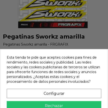
Pegatinas Sworkz amarilla
Pegatinas Sworkz amarilla - FRGRAFIX
Marca:
Frgrafix
Ref:
FR35Y
Esta tienda te pide que aceptes cookies para fines de
4,90 €
rendimiento, redes sociales y publicidad. Las redes
sociales y las cookies publicitarias de terceros se utilizan
para ofrecerte funciones de redes sociales y anuncios
Avisarme
personalizados. ¿Aceptas estas cookies y el
procesamiento de datos personales involucrados?

No disponible
share
Configurar
Compartir
Calidad Garantizada
Rechazar