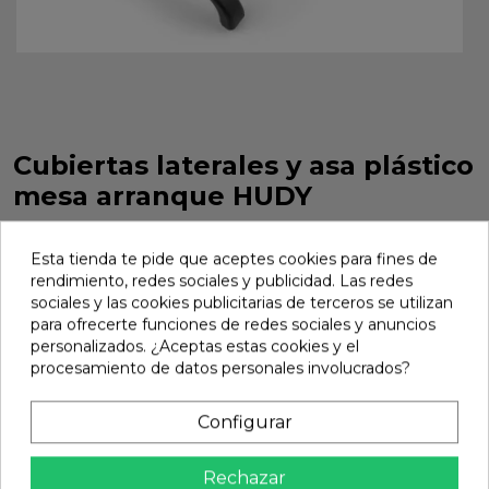
Cubiertas laterales y asa plástico
mesa arranque HUDY
Cubiertas laterales y asa plástico mesa arranque HUDY.
Referencia 104412.
Esta tienda te pide que aceptes cookies para fines de
rendimiento, redes sociales y publicidad. Las redes
Marca:
Hudy
Ref:
104412
sociales y las cookies publicitarias de terceros se utilizan
para ofrecerte funciones de redes sociales y anuncios
19,21 €
personalizados. ¿Aceptas estas cookies y el
procesamiento de datos personales involucrados?
Añadir
Configurar

En stock
Rechazar
Compartir