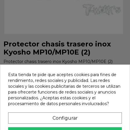
Protector chasis trasero inox
Kyosho MP10/MP10E (2)
Protector chasis trasero inox Kyosho MP10/MP10E (2)
Marca:
Tworks
Ref:
TO-220-K
Esta tienda te pide que aceptes cookies para fines de
rendimiento, redes sociales y publicidad. Las redes
12,62 €
sociales y las cookies publicitarias de terceros se utilizan
para ofrecerte funciones de redes sociales y anuncios
personalizados. ¿Aceptas estas cookies y el
Añadir
procesamiento de datos personales involucrados?

En stock
Configurar
share
Compartir