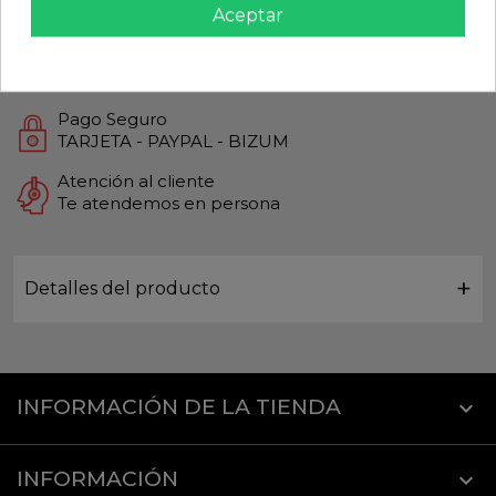
Aceptar
Productos de Máxima calidad
Envío Rápido
Envios Internacionales GLS
Pago Seguro
TARJETA - PAYPAL - BIZUM
Atención al cliente
Te atendemos en persona
Detalles del producto
INFORMACIÓN DE LA TIENDA
keyboard_arrow_down
INFORMACIÓN
