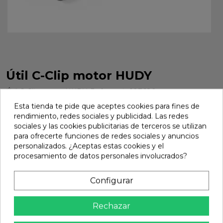
Útil C-Clip motor HUDY
Útil C-Clip motor HUDY. Referencia 107680.
Esta tienda te pide que aceptes cookies para fines de
Marca:
Hudy
Ref:
107680
rendimiento, redes sociales y publicidad. Las redes
24,68 €
sociales y las cookies publicitarias de terceros se utilizan
para ofrecerte funciones de redes sociales y anuncios
personalizados. ¿Aceptas estas cookies y el
procesamiento de datos personales involucrados?
Añadir

En stock
Configurar
share
Compartir
Rechazar
Calidad Garantizada