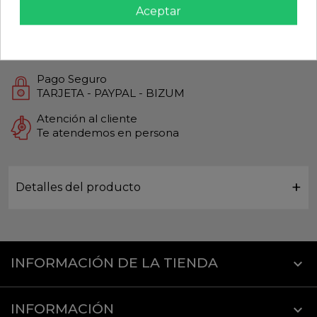
Aceptar
Productos de Máxima calidad
Envío Rápido
Envios Internacionales GLS
Pago Seguro
TARJETA - PAYPAL - BIZUM
Atención al cliente
Te atendemos en persona
Detalles del producto
INFORMACIÓN DE LA TIENDA
keyboard_arrow_down
INFORMACIÓN
