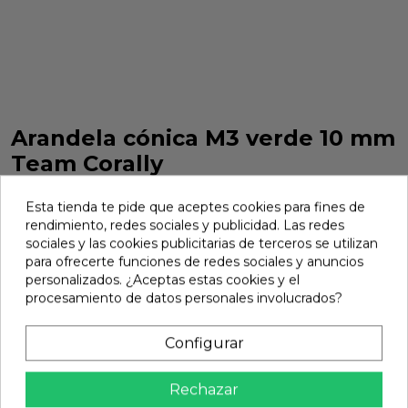
Arandela cónica M3 verde 10 mm
Team Corally
Arandela cónica M3 verde 10 mm Team Corally. Ref. C-31301
Esta tienda te pide que aceptes cookies para fines de
Marca:
Team Corally
Ref:
C-31301
rendimiento, redes sociales y publicidad. Las redes
sociales y las cookies publicitarias de terceros se utilizan
5,95 €
para ofrecerte funciones de redes sociales y anuncios
personalizados. ¿Aceptas estas cookies y el
procesamiento de datos personales involucrados?
Añadir
Configurar

En stock
share
Compartir
Rechazar