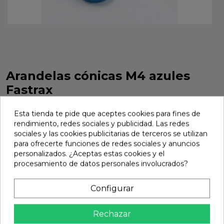
Arandelas cónicas M4 azules
Fastrax
Arandelas cónicas M4 azules Fastrax. Referencia FAST145.
Esta tienda te pide que aceptes cookies para fines de
Marca:
Fastrax
Ref:
FAST145
rendimiento, redes sociales y publicidad. Las redes
sociales y las cookies publicitarias de terceros se utilizan
4,90 €
para ofrecerte funciones de redes sociales y anuncios
personalizados. ¿Aceptas estas cookies y el
procesamiento de datos personales involucrados?
Añadir
Configurar

En stock
share
Compartir
Rechazar