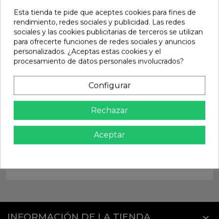
share
Compartir
Esta tienda te pide que aceptes cookies para fines de
rendimiento, redes sociales y publicidad. Las redes
sociales y las cookies publicitarias de terceros se utilizan
Calidad Garantizada
para ofrecerte funciones de redes sociales y anuncios
Productos de Máxima calidad
personalizados. ¿Aceptas estas cookies y el
procesamiento de datos personales involucrados?
Envío Rápido
Envios Internacionales GLS
Configurar
Pago Seguro
TARJETA - PAYPAL - BIZUM
Rechazar
Atención al cliente
Te atendemos en persona
Aceptar
Detalles del producto
INFORMACIÓN DE LA TIENDA
keyboard_arrow_down