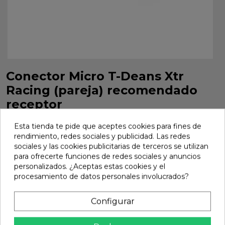
Conector Micro T-Deans Xtr
Racing (pareja) recomendado
receptor
Conector Micro T-Deans Xtr Racing pareja receptor. Ref.
Esta tienda te pide que aceptes cookies para fines de
XTR-0162.
rendimiento, redes sociales y publicidad. Las redes
Marca:
Xtr Racing
Ref:
XTR-0162
sociales y las cookies publicitarias de terceros se utilizan
para ofrecerte funciones de redes sociales y anuncios
3,33 €
personalizados. ¿Aceptas estas cookies y el
procesamiento de datos personales involucrados?
Añadir
Configurar

En stock