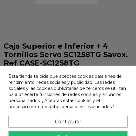
Caja Superior e Inferior + 4
Tornillos Servo SC1258TG Savox.
Ref CASE-SC1258TG
Caja Superior e Inferior + 4 Tornillos Servo SC1258TG Savox.
Esta tienda te pide que aceptes cookies para fines de
Ref CASE-SC1258TG
rendimiento, redes sociales y publicidad. Las redes
Marca:
Savox
Ref:
CASE-SC1258TG
sociales y las cookies publicitarias de terceros se utilizan
para ofrecerte funciones de redes sociales y anuncios
5,69 €
personalizados. ¿Aceptas estas cookies y el
procesamiento de datos personales involucrados?
Añadir
Configurar

En stock