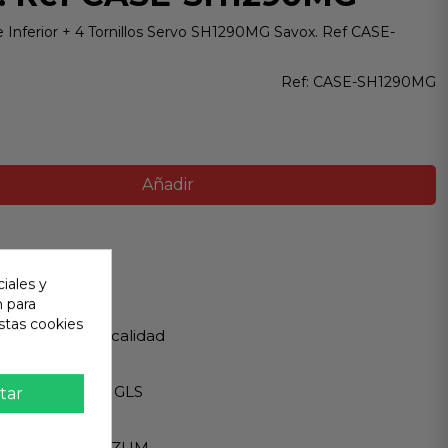
e Inferior + 4 Tornillos Servo SH1290MG Savox. Ref CASE-
Ref:
CASE-SH1290MG
Añadir
ir
iales y
n para
 Garantizada
stas cookies
os de Máxima calidad
ápido
Internacionales GLS
tar
eguro
A - PAYPAL - BIZUM