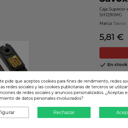
Caja Superior 
SH1290MG
Marca:
Savox
5,81 €

En stock
share
Compart
te pide que aceptes cookies para fines de rendimiento, redes soc
Las redes sociales y las cookies publicitarias de terceros se utiliza
Calidad
unciones de redes sociales y anuncios personalizados. ¿Aceptas e
Product
amiento de datos personales involucrados?
Envío R
Envios 
igurar
Rechazar
Acep
Pago S
TARJET