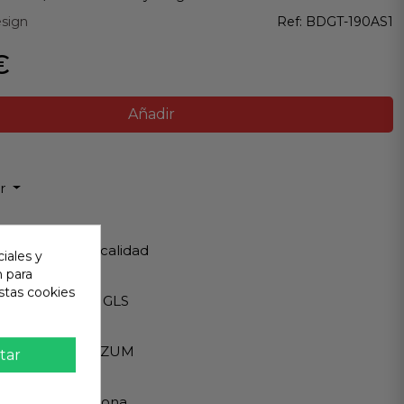
esign
Ref:
BDGT-190AS1
€
Añadir
ir
 Garantizada
os de Máxima calidad
iales y
n para
ápido
stas cookies
Internacionales GLS
eguro
A - PAYPAL - BIZUM
tar
 al cliente
ndemos en persona