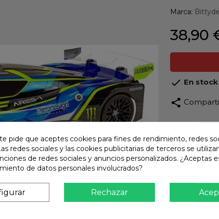
Marca:
Bittyd
38,90 

En stock
share
Compart
Calidad
Product
te pide que aceptes cookies para fines de rendimiento, redes soc
Las redes sociales y las cookies publicitarias de terceros se utiliza
Envío R
unciones de redes sociales y anuncios personalizados. ¿Aceptas e
Envios 
amiento de datos personales involucrados?
Pago S
TARJET
igurar
Rechazar
Acep
Atención
Te ate