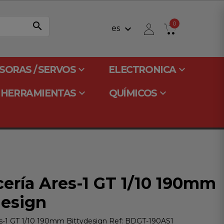
search
0
keyboard_arrow_down
es
keyboard_arrow_down
keyboard_arrow_down
SORAS / SERVOS
ELECTRONICA
keyboard_arrow_down
keyboard_arrow_down
HERRAMIENTAS
QUÍMICOS
cería Ares-1 GT 1/10 190mm
design
es-1 GT 1/10 190mm Bittydesign Ref: BDGT-190AS1