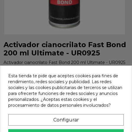
Activador cianocrilato Fast Bond
200 ml Ultimate - UR0925
Activador cianocrilato Fast Bond 200 ml Ultimate - UR0925
Marca:
Ultimate
Ref:
UR0925
Esta tienda te pide que aceptes cookies para fines de
rendimiento, redes sociales y publicidad. Las redes
6,18 €
sociales y las cookies publicitarias de terceros se utilizan
para ofrecerte funciones de redes sociales y anuncios
personalizados. ¿Aceptas estas cookies y el
Añadir
procesamiento de datos personales involucrados?

En stock
Configurar
share
Compartir