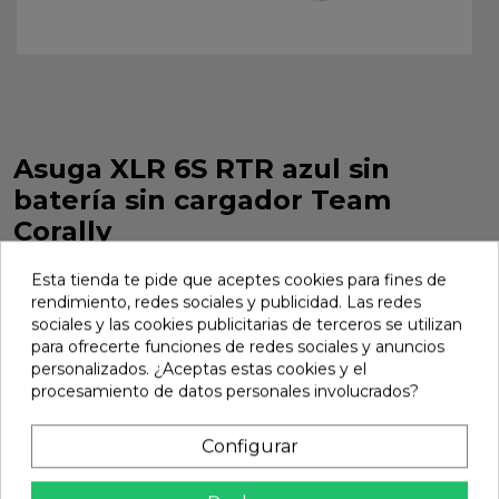
Asuga XLR 6S RTR azul sin
batería sin cargador Team
Corally
Asuga XLR 6S RTR azul sin batería sin cargador Team Corally.
Esta tienda te pide que aceptes cookies para fines de
Ref. C-00288-B
rendimiento, redes sociales y publicidad. Las redes
Marca:
Team Corally
Ref:
C-00288-B
sociales y las cookies publicitarias de terceros se utilizan
para ofrecerte funciones de redes sociales y anuncios
626,05 €
personalizados. ¿Aceptas estas cookies y el
procesamiento de datos personales involucrados?
Añadir
Configurar

En stock