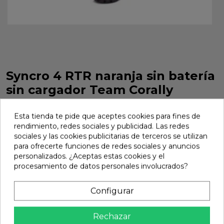
Syncro 4 RTR naranja sin batería
sin cargador Team Corally
Syncro 4 RTR naranja sin batería sin cargador Team Corally.
Ref. C-00287-O
Esta tienda te pide que aceptes cookies para fines de
rendimiento, redes sociales y publicidad. Las redes
Marca:
Team Corally
Ref:
C-00287-O
sociales y las cookies publicitarias de terceros se utilizan
para ofrecerte funciones de redes sociales y anuncios
399,00 €
personalizados. ¿Aceptas estas cookies y el
procesamiento de datos personales involucrados?
Avisarme
Configurar

No disponible
Rechazar
share
Compartir