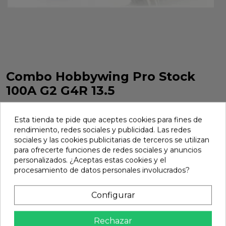
Combo Hobbywing Pro Stock
100A G2 G4R 13.5
Combo Hobbywing Pro Stock 100A G2 G4R 13.5. Referencia
HWIBERICO01
Esta tienda te pide que aceptes cookies para fines de
rendimiento, redes sociales y publicidad. Las redes
Marca:
Hobbywing
Ref:
HWIBERICO01
sociales y las cookies publicitarias de terceros se utilizan
para ofrecerte funciones de redes sociales y anuncios
199,90 €
personalizados. ¿Aceptas estas cookies y el
procesamiento de datos personales involucrados?
Añadir
Configurar

En stock
Rechazar
Compartir