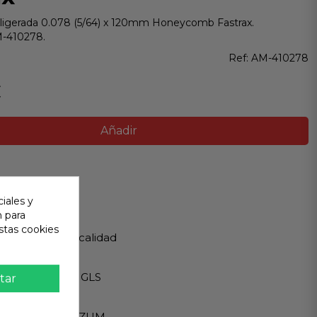
ligerada 0.078 (5/64) x 120mm Honeycomb Fastrax.
M-410278.
Ref:
AM-410278
€
Añadir
ir
iales y
n para
 Garantizada
stas cookies
os de Máxima calidad
ápido
Internacionales GLS
tar
eguro
A - PAYPAL - BIZUM