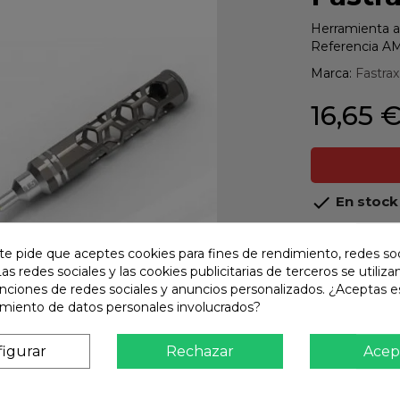
Herramienta a
Referencia A
Marca:
Fastrax
16,65 

En stock
share
Compart
te pide que aceptes cookies para fines de rendimiento, redes soc
Las redes sociales y las cookies publicitarias de terceros se utiliza
Calidad
unciones de redes sociales y anuncios personalizados. ¿Aceptas e
Product
amiento de datos personales involucrados?
Envío R
Envios 
igurar
Rechazar
Acep
Pago S
TARJET