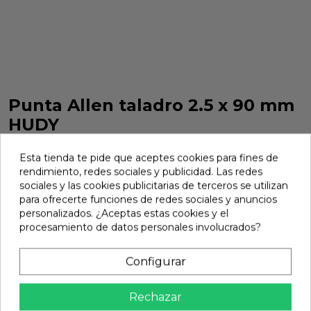
Punta Allen taladro 2.5 x 90 mm
HUDY
Punta Allen taladro 2.5 x 90 mm HUDY. Referencia 112571.
Esta tienda te pide que aceptes cookies para fines de
Marca:
Hudy
Ref:
112571
rendimiento, redes sociales y publicidad. Las redes
sociales y las cookies publicitarias de terceros se utilizan
12,64 €
para ofrecerte funciones de redes sociales y anuncios
personalizados. ¿Aceptas estas cookies y el
procesamiento de datos personales involucrados?
Añadir
Configurar

En stock
share
Compartir
Rechazar