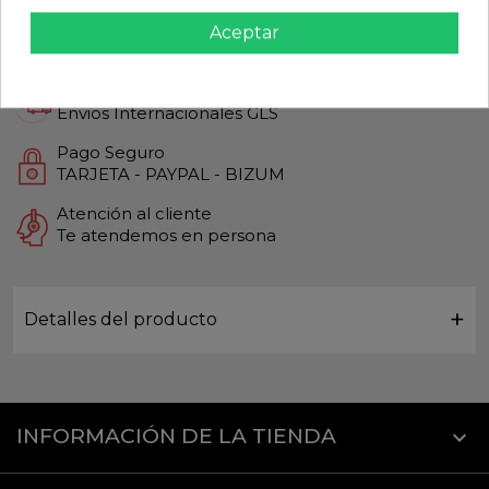
Calidad Garantizada
Aceptar
Productos de Máxima calidad
Envío Rápido
Envios Internacionales GLS
Pago Seguro
TARJETA - PAYPAL - BIZUM
Atención al cliente
Te atendemos en persona
Detalles del producto
INFORMACIÓN DE LA TIENDA
keyboard_arrow_down