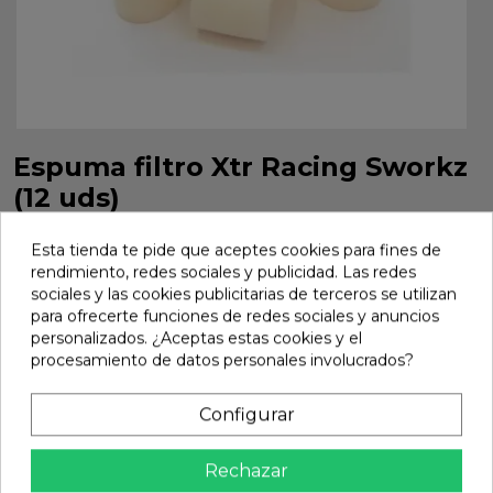
Espuma filtro Xtr Racing Sworkz
(12 uds)
Espuma filtro Xtr Racing Sworkz 12 uds. Ref. XTR-0242.
Esta tienda te pide que aceptes cookies para fines de
Marca:
Xtr Racing
Ref:
XTR-0242
rendimiento, redes sociales y publicidad. Las redes
sociales y las cookies publicitarias de terceros se utilizan
17,96 €
para ofrecerte funciones de redes sociales y anuncios
personalizados. ¿Aceptas estas cookies y el
procesamiento de datos personales involucrados?
Añadir
Configurar

En stock
share
Compartir
Rechazar