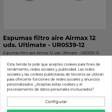
Espumas filtro aire Airmax 12
uds. Ultimate - UR0539-12
Espumas filtro aire Airmax 12 uds. Ultimate - UR0539-12
Marca:
Ultimate
Ref:
UR0539-12
Esta tienda te pide que aceptes cookies para fines de
rendimiento, redes sociales y publicidad. Las redes
18,72 €
sociales y las cookies publicitarias de terceros se utilizan
para ofrecerte funciones de redes sociales y anuncios
personalizados. ¿Aceptas estas cookies y el
Añadir
procesamiento de datos personales involucrados?

En stock
Configurar
share
Compartir