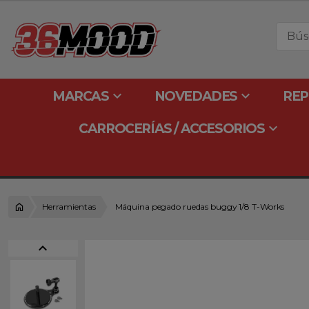
keyboard_arrow_down
keyboard_arrow_down
MARCAS
NOVEDADES
REP
keyboard_arrow_down
CARROCERÍAS / ACCESORIOS
Herramientas
Máquina pegado ruedas buggy 1/8 T-Works
expand_less