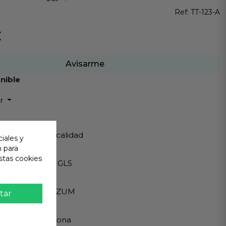
Ref:
TT-123-A
€
Avisarme
nible
ir
 Garantizada
os de Máxima calidad
iales y
n para
ápido
stas cookies
Internacionales GLS
eguro
A - PAYPAL - BIZUM
tar
 al cliente
ndemos en persona