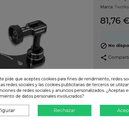
Marca:
Tworks
81,76 

No dispo
share
Compart
Calidad
Product
te pide que aceptes cookies para fines de rendimiento, redes soc
Las redes sociales y las cookies publicitarias de terceros se utiliza
Envío R
unciones de redes sociales y anuncios personalizados. ¿Aceptas e
Envios 
amiento de datos personales involucrados?
Pago S
TARJET
igurar
Rechazar
Acep
Atención
Te ate