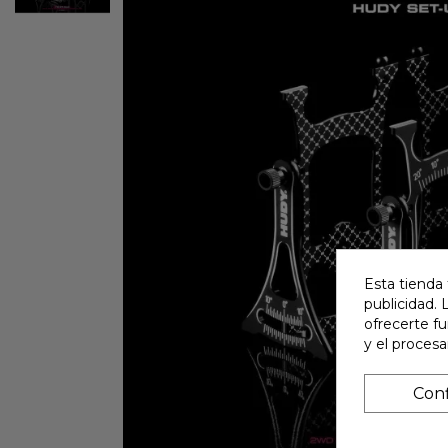
Esta tienda 
publicidad. 
ofrecerte f
y el proces
Conf