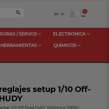
search
0
keyboard_arrow_down
es
keyboard_arrow_down
keyboard_arrow_down
SORAS / SERVOS
ELECTRONICA
keyboard_arrow_down
keyboard_arrow_down
HERRAMIENTAS
QUÍMICOS
eglajes setup 1/10 Off-
 HUDY
 setup 1/10 Off-Road HUDY. Referencia 108901.