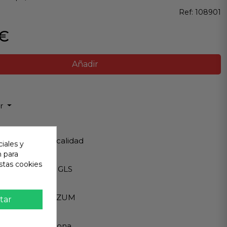
Ref:
108901
 €
Añadir
ir
 Garantizada
os de Máxima calidad
iales y
n para
ápido
stas cookies
Internacionales GLS
eguro
A - PAYPAL - BIZUM
tar
 al cliente
ndemos en persona