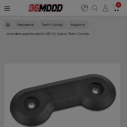
0
Repuestos
Team Corally
Kagama
Arandela soporte alerón SB G2 1 pieza Team Corally