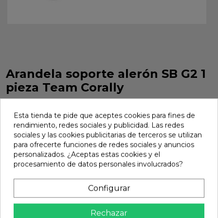
Arandela soporte alerón SB G2 1
pieza Team Corally
Arandela soporte alerón SB G2 1 pieza Team Corally. Ref. C-
00180-1003
Esta tienda te pide que aceptes cookies para fines de
rendimiento, redes sociales y publicidad. Las redes
Marca:
Team Corally
Ref:
C-00180-1003
sociales y las cookies publicitarias de terceros se utilizan
para ofrecerte funciones de redes sociales y anuncios
4,24 €
personalizados. ¿Aceptas estas cookies y el
procesamiento de datos personales involucrados?
Añadir
Configurar

En stock
Rechazar
Compartir