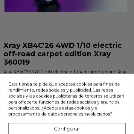
Xray XB4C'26 4WD 1/10 electric
off-road carpet edition Xray
360019
Xray XB4C'26 4WD 1/10 electric off-road carpet edition Xray
360019
Esta tienda te pide que aceptes cookies para fines de
Marca:
Xray
Ref:
360019
rendimiento, redes sociales y publicidad. Las redes
sociales y las cookies publicitarias de terceros se utilizan
681,50 €
para ofrecerte funciones de redes sociales y anuncios
personalizados. ¿Aceptas estas cookies y el
procesamiento de datos personales involucrados?
Añadir
Configurar

En stock