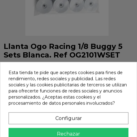
Llanta Ogo Racing 1/8 Buggy 5
Sets Blanca. Ref OG2101WSET
Llanta Ogo Racing 1/8 Buggy 5 Sets Blanca. Ref
OG2101WSET
Esta tienda te pide que aceptes cookies para fines de
rendimiento, redes sociales y publicidad. Las redes
Marca:
Ogo Racing
Ref:
OG2101WSET
sociales y las cookies publicitarias de terceros se utilizan
para ofrecerte funciones de redes sociales y anuncios
33,90 €
personalizados. ¿Aceptas estas cookies y el
procesamiento de datos personales involucrados?
Añadir
Configurar

En stock
Rechazar
Compartir