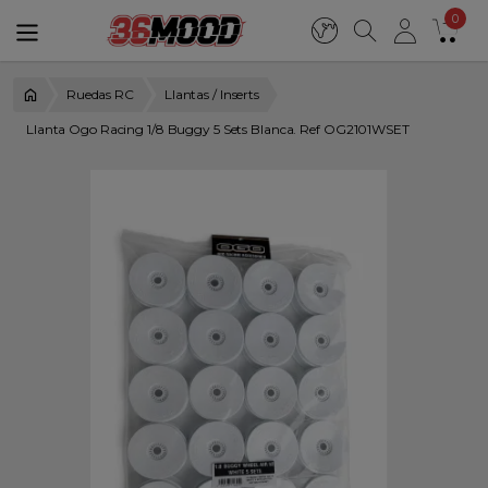
0
Ruedas RC
Llantas / Inserts
Llanta Ogo Racing 1/8 Buggy 5 Sets Blanca. Ref OG2101WSET