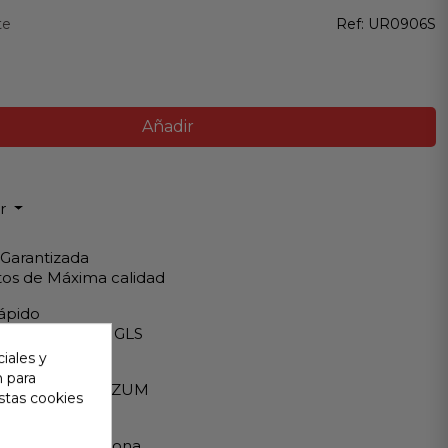
te
Ref:
UR0906S
Añadir
ir
 Garantizada
os de Máxima calidad
ápido
Internacionales GLS
iales y
eguro
n para
A - PAYPAL - BIZUM
stas cookies
 al cliente
ndemos en persona