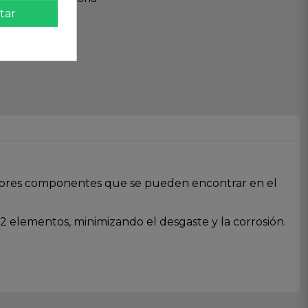
tar
 mejores componentes que se pueden encontrar en el
 elementos, minimizando el desgaste y la corrosión.