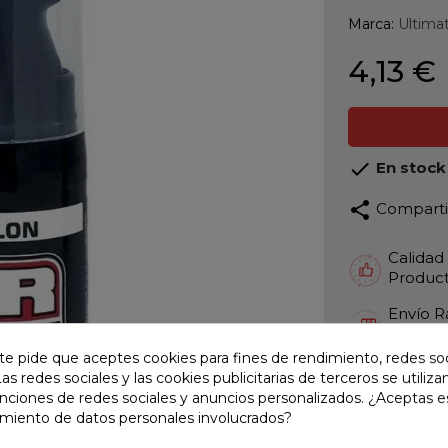
Marca:
Ultima
4,13 €

En stock
share
Compart
Calidad
Product
Envío R
Envios 
te pide que aceptes cookies para fines de rendimiento, redes soc
Pago S
Las redes sociales y las cookies publicitarias de terceros se utiliza
TARJET
unciones de redes sociales y anuncios personalizados. ¿Aceptas e
amiento de datos personales involucrados?
Atención
Te ate