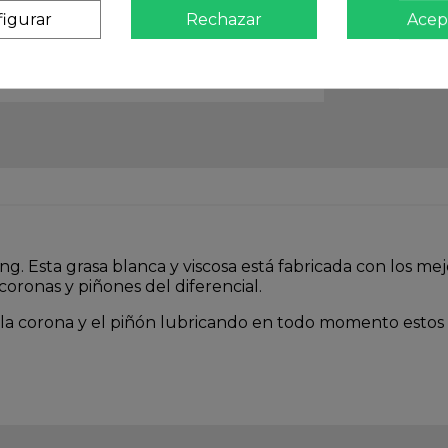
igurar
Rechazar
Acep
ing. Esta grasa blanca y viscosa está fabricada con los
oronas y piñones del diferencial.
a corona y el piñón lubricando en todo momento estos 2