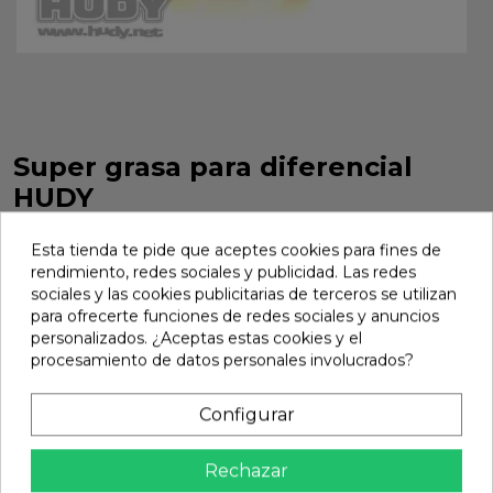
Super grasa para diferencial
HUDY
Super grasa para diferencial HUDY. Referencia 106212.
Esta tienda te pide que aceptes cookies para fines de
Marca:
Hudy
Ref:
106212
rendimiento, redes sociales y publicidad. Las redes
sociales y las cookies publicitarias de terceros se utilizan
9,43 €
para ofrecerte funciones de redes sociales y anuncios
personalizados. ¿Aceptas estas cookies y el
procesamiento de datos personales involucrados?
Añadir
Configurar

En stock
share
Compartir
Rechazar