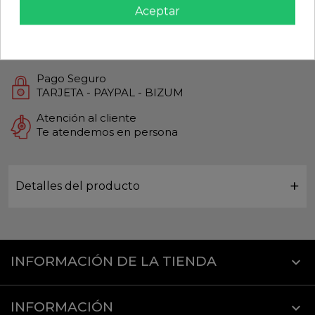
Aceptar
Productos de Máxima calidad
Envío Rápido
Envios Internacionales GLS
Pago Seguro
TARJETA - PAYPAL - BIZUM
Atención al cliente
Te atendemos en persona
Detalles del producto
INFORMACIÓN DE LA TIENDA
keyboard_arrow_down
INFORMACIÓN
