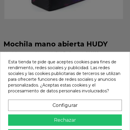
Mochila mano abierta HUDY
Mochila mano abierta HUDY. Referencia 199115.
Esta tienda te pide que aceptes cookies para fines de
Marca:
Hudy
Ref:
199115
rendimiento, redes sociales y publicidad. Las redes
58,08 €
sociales y las cookies publicitarias de terceros se utilizan
para ofrecerte funciones de redes sociales y anuncios
personalizados. ¿Aceptas estas cookies y el
procesamiento de datos personales involucrados?
Añadir

En stock
Configurar
share
Compartir
Rechazar
Calidad Garantizada