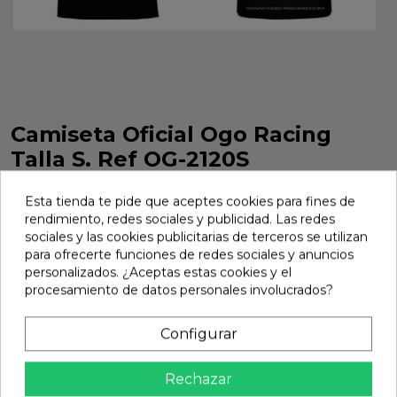
Camiseta Oficial Ogo Racing
Talla S. Ref OG-2120S
Camiseta Oficial Ogo Racing Talla S. Ref OG-2120S
Esta tienda te pide que aceptes cookies para fines de
Marca:
Ogo Racing
Ref:
OG-2120S
rendimiento, redes sociales y publicidad. Las redes
sociales y las cookies publicitarias de terceros se utilizan
18,05 €
para ofrecerte funciones de redes sociales y anuncios
personalizados. ¿Aceptas estas cookies y el
procesamiento de datos personales involucrados?
Añadir
Configurar

En stock
share
Compartir
Rechazar