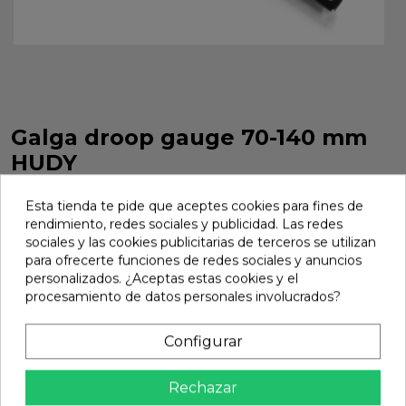
Galga droop gauge 70-140 mm
HUDY
Galga droop gauge 70-140 mm HUDY. Referencia 107783.
Esta tienda te pide que aceptes cookies para fines de
Marca:
Hudy
Ref:
107783
rendimiento, redes sociales y publicidad. Las redes
sociales y las cookies publicitarias de terceros se utilizan
25,63 €
para ofrecerte funciones de redes sociales y anuncios
personalizados. ¿Aceptas estas cookies y el
procesamiento de datos personales involucrados?
Añadir
Configurar

En stock
share
Compartir
Rechazar