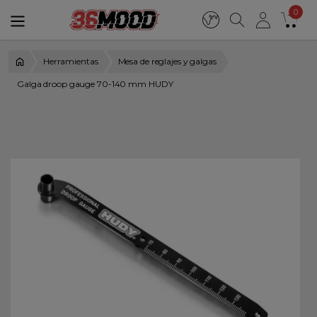
0
Herramientas
Mesa de reglajes y galgas
Galga droop gauge 70-140 mm HUDY