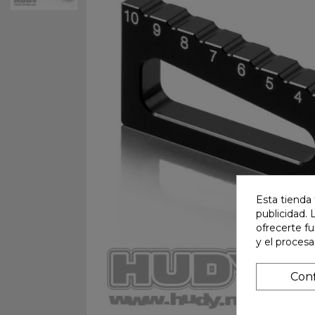
Esta tienda 
publicidad. 
ofrecerte f
y el proces
Conf