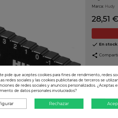
Marca:
Hudy
28,51 

En stock
share
Compart
Calidad
Product
te pide que aceptes cookies para fines de rendimiento, redes soc
Las redes sociales y las cookies publicitarias de terceros se utiliza
Envío R
unciones de redes sociales y anuncios personalizados. ¿Aceptas e
Envios 
amiento de datos personales involucrados?
Pago S
TARJET
igurar
Rechazar
Acep
Atención
Te ate