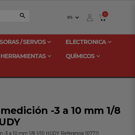
search
0
keyboard_arrow_down
es
keyboard_arrow_down
keyboard_arrow_down
SORAS / SERVOS
ELECTRONICA
keyboard_arrow_down
keyboard_arrow_down
HERRAMIENTAS
QUÍMICOS
 medición -3 a 10 mm 1/8
HUDY
n -3 a 10 mm 1/8 1/10 HUDY. Referencia 107711.