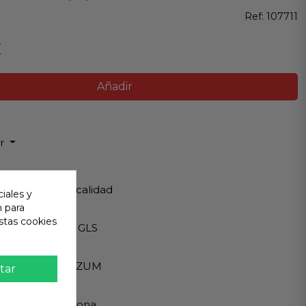
Ref:
107711
€
Añadir
ir
 Garantizada
os de Máxima calidad
iales y
n para
ápido
stas cookies
Internacionales GLS
eguro
A - PAYPAL - BIZUM
tar
 al cliente
ndemos en persona