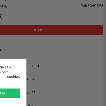
wing
Ref:
30401255
€
Añadir
ir
 Garantizada
os de Máxima calidad
iales y
n para
ápido
stas cookies
Internacionales GLS
eguro
A - PAYPAL - BIZUM
tar
 al cliente
ndemos en persona