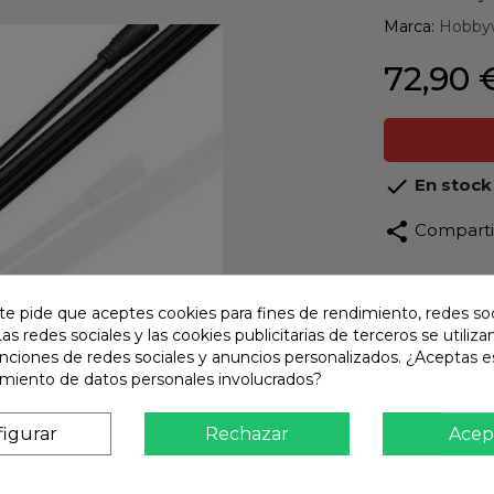
Marca:
Hobby
72,90 

En stock
share
Compart
Calidad
Product
te pide que aceptes cookies para fines de rendimiento, redes soc
Las redes sociales y las cookies publicitarias de terceros se utiliza
Envío R
unciones de redes sociales y anuncios personalizados. ¿Aceptas e
Envios 
amiento de datos personales involucrados?
Pago S
TARJET
igurar
Rechazar
Acep
Atención
Te ate