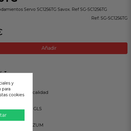
odamientos Servo SC1256TG Savox. Ref SG-SC1256TG
Ref:
SG-SC1256TG
€
Añadir
ir
iales y
 Garantizada
n para
os de Máxima calidad
stas cookies
ápido
Internacionales GLS
tar
eguro
A - PAYPAL - BIZUM