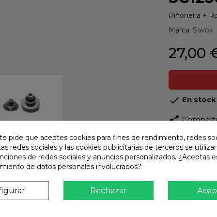
Piñonería + R
Marca:
Savox
27,00 

En stock
share
Compart
te pide que aceptes cookies para fines de rendimiento, redes soc
Calidad
Las redes sociales y las cookies publicitarias de terceros se utiliza
Product
unciones de redes sociales y anuncios personalizados. ¿Aceptas e
amiento de datos personales involucrados?
Envío R
Envios 
igurar
Rechazar
Acep
Pago S
TARJET