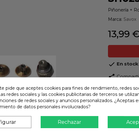
Piñonería + 
Marca:
Savox
13,99 

En stock
share
Compart
te pide que aceptes cookies para fines de rendimiento, redes soc
Calidad
Las redes sociales y las cookies publicitarias de terceros se utiliza
Product
unciones de redes sociales y anuncios personalizados. ¿Aceptas e
amiento de datos personales involucrados?
Envío R
Envios 
igurar
Rechazar
Acep
Pago S
TARJET