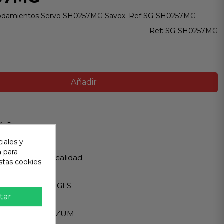
Rodamientos Servo SH0257MG Savox. Ref SG-SH0257MG
Ref:
SG-SH0257MG
€
Añadir
ir
iales y
 Garantizada
n para
os de Máxima calidad
stas cookies
ápido
Internacionales GLS
tar
eguro
A - PAYPAL - BIZUM