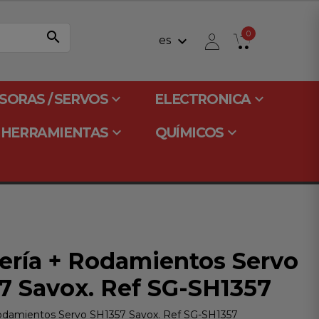
search
0
keyboard_arrow_down
es
keyboard_arrow_down
keyboard_arrow_down
SORAS / SERVOS
ELECTRONICA
keyboard_arrow_down
keyboard_arrow_down
HERRAMIENTAS
QUÍMICOS
ería + Rodamientos Servo
7 Savox. Ref SG-SH1357
odamientos Servo SH1357 Savox. Ref SG-SH1357