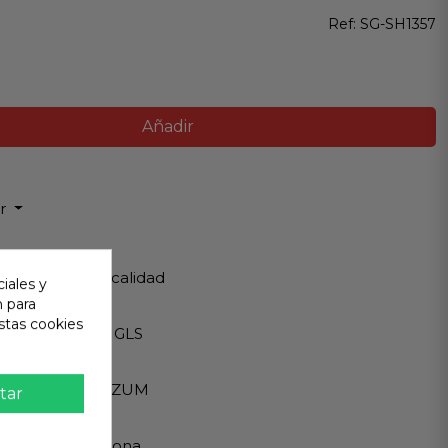
Ref:
SG-SH1357
Añadir
ir
 Garantizada
os de Máxima calidad
iales y
n para
ápido
stas cookies
Internacionales GLS
eguro
A - PAYPAL - BIZUM
tar
 al cliente
ndemos en persona