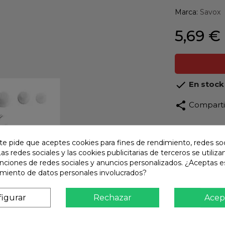
Marca:
Savox
5,69 €

En stock
share
Compart
Calidad
Product
te pide que aceptes cookies para fines de rendimiento, redes soc
Las redes sociales y las cookies publicitarias de terceros se utiliza
Envío R
unciones de redes sociales y anuncios personalizados. ¿Aceptas e
Envios 
amiento de datos personales involucrados?
Pago S
TARJET
igurar
Rechazar
Acep
Atención
Te ate