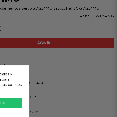
Rodamientos Servo SV1254MG Savox. Ref SG-SV1254MG
Ref:
SG-SV1254MG
€
Añadir
ir
iales y
 Garantizada
n para
os de Máxima calidad
stas cookies
ápido
Internacionales GLS
tar
eguro
A - PAYPAL - BIZUM