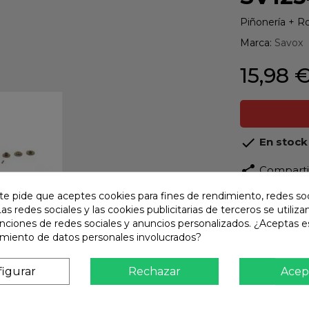
Piñonería + 
Marca:
Savox
15,98 

En stock
share
Compart
te pide que aceptes cookies para fines de rendimiento, redes soc
Calidad
Las redes sociales y las cookies publicitarias de terceros se utiliza
Product
unciones de redes sociales y anuncios personalizados. ¿Aceptas e
amiento de datos personales involucrados?
Envío R
Envios 
igurar
Rechazar
Acep
Pago S
TARJET