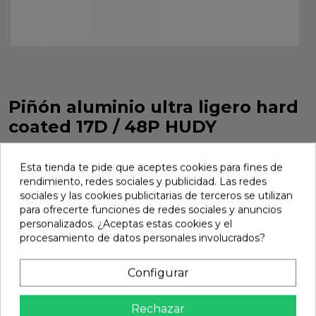
Piñón aluminio ultra ligero hard
coated 17D / 48P HUDY
Piñón aluminio ultra ligero hard coated 17D / 48P HUDY.
Referencia 294017.
Esta tienda te pide que aceptes cookies para fines de
rendimiento, redes sociales y publicidad. Las redes
Marca:
Hudy
Ref:
294017
sociales y las cookies publicitarias de terceros se utilizan
para ofrecerte funciones de redes sociales y anuncios
15,71 €
personalizados. ¿Aceptas estas cookies y el
procesamiento de datos personales involucrados?
Añadir
Configurar

En stock
Rechazar
Compartir