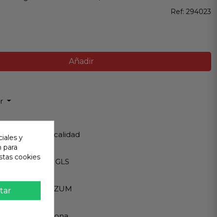
Ref:
294023
Añadir
ir
 Garantizada
os de Máxima calidad
iales y
n para
ápido
stas cookies
Internacionales GLS
eguro
A - PAYPAL - BIZUM
tar
 al cliente
ndemos en persona