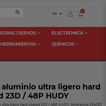
search
0
keyboard_arrow_down
es
keyboard_arrow_down
keyboard_arrow_down
SORAS / SERVOS
ELECTRONICA
keyboard_arrow_down
keyboard_arrow_down
HERRAMIENTAS
QUÍMICOS
aluminio ultra ligero hard
d 23D / 48P HUDY
o ultra ligero hard coated 23D / 48P HUDY. Referencia 294023.