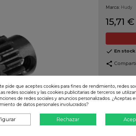
Marca:
Hudy
15,71 €

En stock
share
Compart
Calidad
Product
te pide que aceptes cookies para fines de rendimiento, redes soc
Las redes sociales y las cookies publicitarias de terceros se utiliza
Envío R
unciones de redes sociales y anuncios personalizados. ¿Aceptas e
Envios 
amiento de datos personales involucrados?
Pago S
TARJET
igurar
Rechazar
Acep
Atención
Te ate