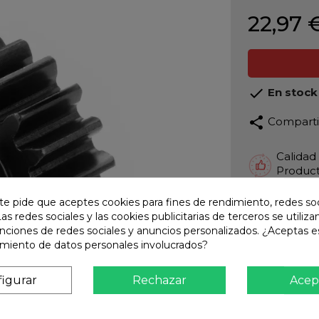
22,97 

En stock
share
Compart
Calidad
Product
Envío R
te pide que aceptes cookies para fines de rendimiento, redes soc
Envios 
Las redes sociales y las cookies publicitarias de terceros se utiliza
unciones de redes sociales y anuncios personalizados. ¿Aceptas e
Pago S
amiento de datos personales involucrados?
TARJET
Atención
igurar
Rechazar
Acep
Te ate