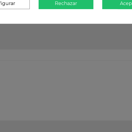
igurar
Rechazar
Acep