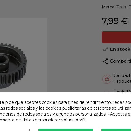
Marca:
Team T
7,99 €

En stock
share
Compart
Calidad
Product
Envío R
Envios 
te pide que aceptes cookies para fines de rendimiento, redes soc
Pago S
Las redes sociales y las cookies publicitarias de terceros se utiliza
TARJET
unciones de redes sociales y anuncios personalizados. ¿Aceptas e
amiento de datos personales involucrados?
Atención
Te ate