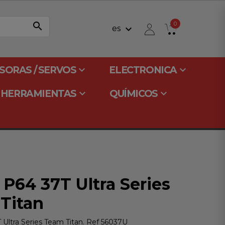
search
0
keyboard_arrow_down
es
keyboard_arrow_down
keyboard_arrow_down
SORAS / SERVOS
ELECTRONICA
keyboard_arrow_down
keyboard_arrow_down
HERRAMIENTAS
QUÍMICOS
 P64 37T Ultra Series
Titan
 Ultra Series Team Titan. Ref 56037U