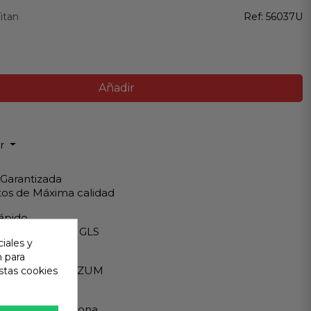
itan
Ref:
56037U
Añadir
ir
 Garantizada
os de Máxima calidad
ápido
Internacionales GLS
iales y
eguro
n para
A - PAYPAL - BIZUM
stas cookies
 al cliente
ndemos en persona