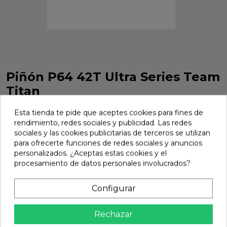
Piñón P64 42T Ultra Series Team
Titan
Piñón P64 42T Ultra Series Team Titan. Ref 56042U
Esta tienda te pide que aceptes cookies para fines de
Marca:
Team Titan
Ref:
56042U
rendimiento, redes sociales y publicidad. Las redes
sociales y las cookies publicitarias de terceros se utilizan
7,99 €
para ofrecerte funciones de redes sociales y anuncios
personalizados. ¿Aceptas estas cookies y el
procesamiento de datos personales involucrados?
Avisarme
Configurar

No disponible
share
Compartir
Rechazar