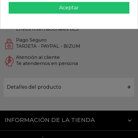
Calidad Garantizada
Aceptar
Productos de Máxima calidad
Envío Rápido
Envios Internacionales GLS
Pago Seguro
TARJETA - PAYPAL - BIZUM
Atención al cliente
Te atendemos en persona
Detalles del producto
INFORMACIÓN DE LA TIENDA
keyboard_arrow_down