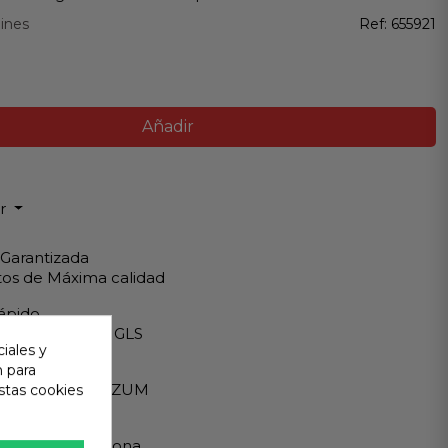
ines
Ref:
655921
Añadir
ir
 Garantizada
os de Máxima calidad
ápido
Internacionales GLS
iales y
eguro
n para
A - PAYPAL - BIZUM
stas cookies
 al cliente
ndemos en persona