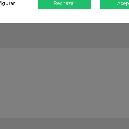
igurar
Rechazar
Acep