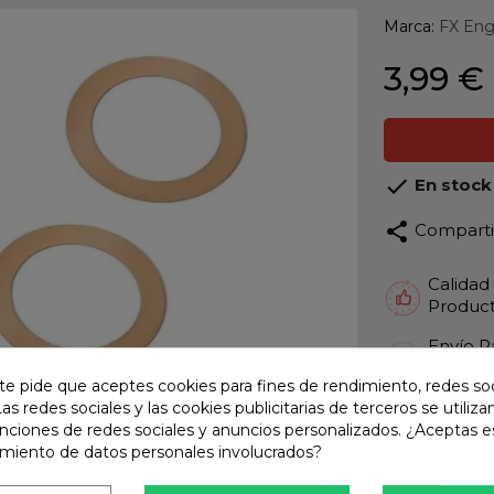
Marca:
FX Eng
3,99 €

En stock
share
Compart
Calidad
Product
Envío R
Envios 
te pide que aceptes cookies para fines de rendimiento, redes soc
Pago S
Las redes sociales y las cookies publicitarias de terceros se utiliza
TARJET
unciones de redes sociales y anuncios personalizados. ¿Aceptas e
amiento de datos personales involucrados?
Atención
Te ate