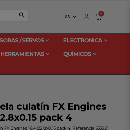
search
0
keyboard_arrow_down
es
keyboard_arrow_down
keyboard_arrow_down
SORAS / SERVOS
ELECTRONICA
keyboard_arrow_down
keyboard_arrow_down
HERRAMIENTAS
QUÍMICOS
ela culatín FX Engines
2.8x0.15 pack 4
ín FX Engines 16.4x22.8x0.15 pack 4. Referencia 655921