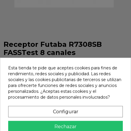
Receptor Futaba R7308SB
FASSTest 8 canales
Receptor Futaba R7308SB FASSTest 8 canales. Referencia
1000601.
Esta tienda te pide que aceptes cookies para fines de
rendimiento, redes sociales y publicidad. Las redes
Marca:
Futaba
Ref:
1000601
sociales y las cookies publicitarias de terceros se utilizan
para ofrecerte funciones de redes sociales y anuncios
163,59 €
personalizados. ¿Aceptas estas cookies y el
procesamiento de datos personales involucrados?
Avisarme
Configurar

No disponible
Rechazar
share
Compartir